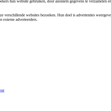
zoekers hun website gebruiken, door anoniem gegevens te verzamelen en 
 verschillende websites bezoeken. Hun doel is advertenties weergeven 
n externe adverteerders.
nt