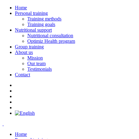
Home
Personal training
Training methods
Training goals
Nutritional support
Nutritional consultation
Optimiz Health program
Group training
About us
Mission
Our team
Testimonials
Contact
Home