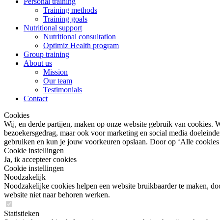
Personal training
Training methods
Training goals
Nutritional support
Nutritional consultation
Optimiz Health program
Group training
About us
Mission
Our team
Testimonials
Contact
Cookies
Wij, en derde partijen, maken op onze website gebruik van cookies. W
bezoekersgedrag, maar ook voor marketing en social media doeleinden (
gebruiken en kun je jouw voorkeuren opslaan. Door op ‘Alle cookies a
Cookie instellingen
Ja, ik accepteer cookies
Cookie instellingen
Noodzakelijk
Noodzakelijke cookies helpen een website bruikbaarder te maken, door
website niet naar behoren werken.
Statistieken