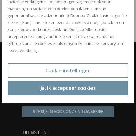
inzicht te verkrijgen in bezoekersgedrag, maar ook voor
VORIG ARTIKEL
ARTIKEL
marketing en social media doeleinden (laten zien van
JAIR EISENMANN -
RIANNE SCHOREL -
gepersonaliseerde advertenties). Door op ‘Cookie instellingen’ te
HOME
HOME
klikken, kun je meer lezen over de cookies die wij gebruiken en
kun je jouw voorkeuren opslaan. Door op ‘Alle cookies
accepteren en doorgaan’ te klikken, ga je akkoord met het
gebruik van alle cookies zoals omschreven in onze privacy- en
cookieverklaring.
OPTIMIZ
Know how to be fit
Cookie instellingen
BOEK NU JE GRATIS PERSONAL
Ja, ik accepteer cookies
TRAINING
SCHRIJF IN VOOR ONZE NIEUWSBRIEF
DIENSTEN