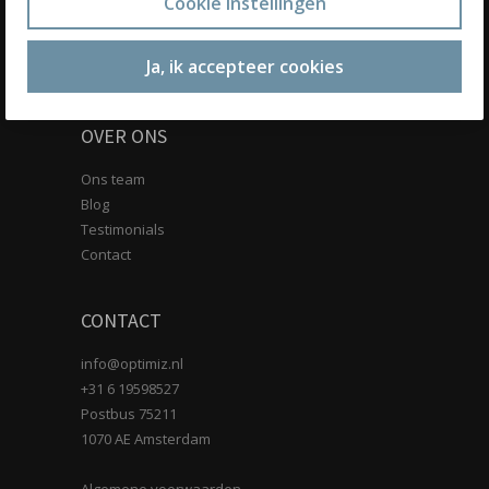
Cookie instellingen
Personal training
Voedingsadvies
Ja, ik accepteer cookies
Groepstraining
OVER ONS
Ons team
Blog
Testimonials
Contact
CONTACT
info@optimiz.nl
+31 6 19598527
Postbus 75211
1070 AE Amsterdam