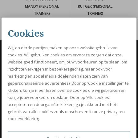
MANDY (PERSONAL
RUTGER (PERSONAL
TRAINER)
TRAINER)
Cookies
Wij, en derde partijen, maken op onze website gebruik van
OPTIMIZ
cookies. Wij gebruiken cookies om ervoor te zorgen dat onze
website goed functioneert, om jouw voorkeuren op te slaan, om
Know how to be fit
inzicht te verkrijgen in bezoekersgedrag, maar ook voor
marketing en social media doeleinden (laten zien van
BOEK NU JE GRATIS PERSONAL
gepersonaliseerde advertenties). Door op ‘Cookie instellingen’ te
TRAINING
klikken, kun je meer lezen over de cookies die wij gebruiken en
kun je jouw voorkeuren opslaan. Door op ‘Alle cookies
accepteren en doorgaan’ te klikken, ga je akkoord met het
SCHRIJF IN VOOR ONZE NIEUWSBRIEF
gebruik van alle cookies zoals omschreven in onze privacy- en
cookieverklaring.
DIENSTEN