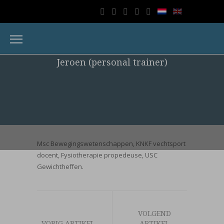
Jeroen (personal trainer)
Jeroen (personal trainer)
Posted On 27 april 2015 By
brickzero
And has
No Comment
Msc Bewegingswetenschappen, KNKF vechtsport
docent, Fysiotherapie propedeuse, USC
Gewichtheffen.
VOLGEND
VORIG ARTIKEL
ARTIKEL