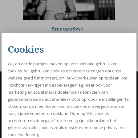
fitnessoefen4
Cookies
FACEBOOK
TWITTER
PINTEREST
GOOGLE+
Wij, en derde partijen, maken op onze website gebruik van
cookies. Wij gebruiken cookies om ervoor te zorgen dat onze
website goed functioneert, om jouw voorkeuren op te slaan, om
inzicht te verkrijgen in bezoekersgedrag, maar ook voor
OPTIMIZ
marketing en social media doeleinden (laten zien van
Know how to be fit
gepersonaliseerde advertenties). Door op ‘Cookie instellingen’ te
klikken, kun je meer lezen over de cookies die wij gebruiken en
BOEK NU JE GRATIS PERSONAL
kun je jouw voorkeuren opslaan. Door op ‘Alle cookies
TRAINING
accepteren en doorgaan’ te klikken, ga je akkoord met het
gebruik van alle cookies zoals omschreven in onze privacy- en
cookieverklaring.