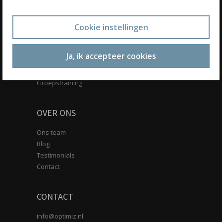
SCHRIJF IN VOOR ONZE NIEUWSBRIEF
Cookie instellingen
DIENSTEN
Ja, ik accepteer cookies
Personal training
Voedingsadvies
Groepstraining
OVER ONS
Ons team
Blog
Testimonials
Contact
CONTACT
info@optimiz.nl