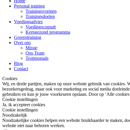
Home
Personal training
Trainingsvormen
Trainingsdoelen
Voedingsadvies
Voedingsconsult
Kerngezond programma
Groepstraining
Over ons
Missie
Ons Team
Testimonials
Blog
Contact
Cookies
Wij, en derde partijen, maken op onze website gebruik van cookies. W
bezoekersgedrag, maar ook voor marketing en social media doeleinden (
gebruiken en kun je jouw voorkeuren opslaan. Door op ‘Alle cookies a
Cookie instellingen
Ja, ik accepteer cookies
Cookie instellingen
Noodzakelijk
Noodzakelijke cookies helpen een website bruikbaarder te maken, door
website niet naar behoren werken.