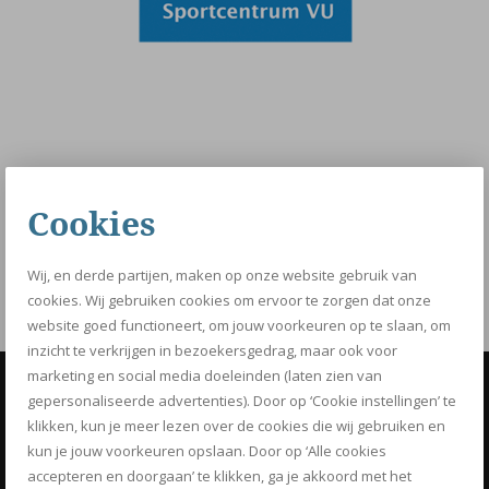
VU Sportcentrum –
bewerkt_bewerkt-1
Cookies
FACEBOOK
TWITTER
PINTEREST
Wij, en derde partijen, maken op onze website gebruik van
GOOGLE+
cookies. Wij gebruiken cookies om ervoor te zorgen dat onze
website goed functioneert, om jouw voorkeuren op te slaan, om
inzicht te verkrijgen in bezoekersgedrag, maar ook voor
marketing en social media doeleinden (laten zien van
gepersonaliseerde advertenties). Door op ‘Cookie instellingen’ te
OPTIMIZ
klikken, kun je meer lezen over de cookies die wij gebruiken en
Know how to be fit
kun je jouw voorkeuren opslaan. Door op ‘Alle cookies
accepteren en doorgaan’ te klikken, ga je akkoord met het