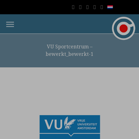
VU Sportcentrum –
bewerkt_bewerkt-1