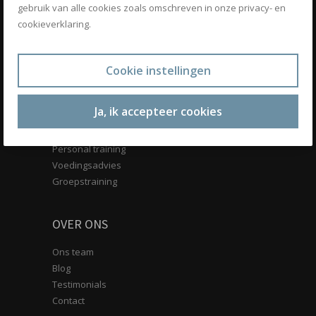
BOEK NU JE GRATIS PERSONAL
gebruik van alle cookies zoals omschreven in onze privacy- en
TRAINING
cookieverklaring.
Cookie instellingen
SCHRIJF IN VOOR ONZE NIEUWSBRIEF
Ja, ik accepteer cookies
DIENSTEN
Personal training
Voedingsadvies
Groepstraining
OVER ONS
Ons team
Blog
Testimonials
Contact