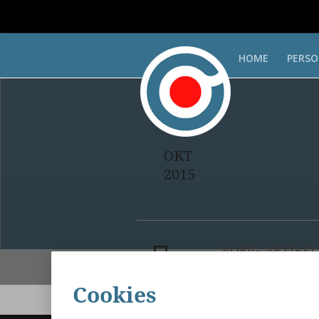
HOME
PERSO
3
Hotel Las Ol
OKT
2015
Posted On 3 oktober
VORIG ARTIKEL
ALMA SPORTS
Cookies