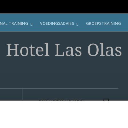
NAL TRAINING
VOEDINGSADVIES
GROEPSTRAINING
Hotel Las Olas
as
 2015 By
Wanno
And has
No Comment
VOLGEND ARTIKEL
SPEKSNIJDER LOGISTIEK