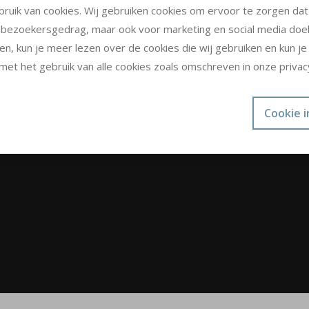
bruik van cookies. Wij gebruiken cookies om ervoor te zorgen da
in bezoekersgedrag, maar ook voor marketing en social media doe
IENSTEN
OVER ONS
kken, kun je meer lezen over de cookies die wij gebruiken en kun j
met het gebruik van alle cookies zoals omschreven in onze privacy
rsonal training
Ons team
edingsadvies
Blog
oepstraining
Testimonials
Cookie i
Contact