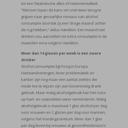
tot een fatalistische alles-of-nietsmentaliteit.
“Mensen lopen de kans om snel weer terug te
grijpen naar gevaarlijke niveaus van alcohol
consumptie doordat zij een ‘droge maand’ achter
de rug hebben,” aldus Hamilton. Een maand niet
drinken zou aanzetten tot extra consumptie in de
maanden erna volgens Hamilton.
Meer dan 14 glazen per week is een zware
drinker
Alcohol consumptie ligt hoog in Europa.
Hartaandoeningen, lever problematiek en
kanker zijn nog maar een aantal ziektes die
mede toe te wijzen zijn aan bovenmatig drank
gebruik. Maar matig alcoholgebruik kan het risico
op hart- en vaatziekten weer verminderen. Matig
alcoholgebruik is maximaal 1 glas alcohol per dag
voor vrouwen en 2 glazen per dag voor mannen,
volgens het Voedingscentrum. Meer dan 1 glas
per dag levert bij vrouwen al gezondheidsrisico’s