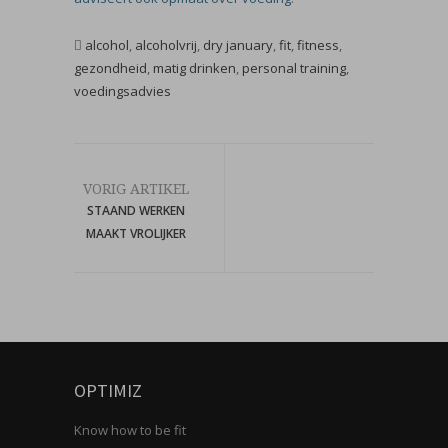
alcohol
,
alcoholvrij
,
dry january
,
fit
,
fitness
,
gezondheid
,
matig drinken
,
personal training
,
voedingsadvies
VORIG ARTIKEL
STAAND WERKEN
MAAKT VROLIJKER
OPTIMIZ
Know how to be fit