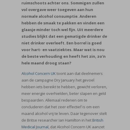
ruimschoots achter ons. Sommigen zullen
vol overgave weer toegeven aan hun
normale alcohol consumptie. Anderen
hebben de smaak te pakken en vinden een
glaasje minder toch wel fijn. Uit meerdere
studies blijkt dat een gematigde drinker de
niet drinker overleeft. Een borrel is goed
voor hart- en vaatziektes. Maar wat is nou
de beste verhouding en heeft het zin, zo’n
hele maand droog staan?
Alcohol Concern UK
toont aan dat deelnemers
aan de campagne Dry January het gevoel
hebben iets bereikt te hebben, gewicht verloren,
meer energie overhielden, beter slapen en geld
bespaarden. Allemaal redenen om te
concluderen dat het zeer effectief is om een
maand alcohol vrij te leven. Daar tegenover stelt
de Britse researcher Ian Hamilton in het
British
Medical Journal
, dat Alcohol Concern UK aanzet