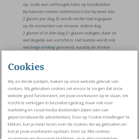
op, zoals een verhoogde kans op borstkanker.
Bij mannen nemen ziekterisico’s toe bij meer dan
2 glazen per dag. Er wordt verder niet ingegaan
op de momenten van inname. Iedere dag
2 glazen of in één dag 21 glazen nuttigen, daar zit
wel degelijk een verschil in. Het laatste wordt ook
wel
binge drinking
genoemd, waarbij de drinker
grote risico’s loopt.
Cookies
Ademhaling belangrijk voor goede lever
functie
Dus als jij een gematigde drinker bent en netjes
Wij, en derde partijen, maken op onze website gebruik van
onder de twee glazen per dag blijft (bij mannen),
cookies. Wij gebruiken cookies om ervoor te zorgen dat onze
dan ben je in de safe zone. De grootste aanslag
website goed functioneert, om jouw voorkeuren op te slaan, om
van alcohol ligt op je lever. Gelukkig zijn er meer
inzicht te verkrijgen in bezoekersgedrag, maar ook voor
manieren om je lever wat rust te gunnen.
marketing en social media doeleinden (laten zien van
Sporten en goed ademhalen zijn belangrijke
gepersonaliseerde advertenties). Door op ‘Cookie instellingen’ te
methodes om je lever beter te laten
klikken, kun je meer lezen over de cookies die wij gebruiken en
functioneren. Iedere dag in de buitenlucht en
kun je jouw voorkeuren opslaan. Door op ‘Alle cookies
goed diep doorademen, je spijsvertering
accepteren en doorgaan’ te klikken, ga je akkoord met het