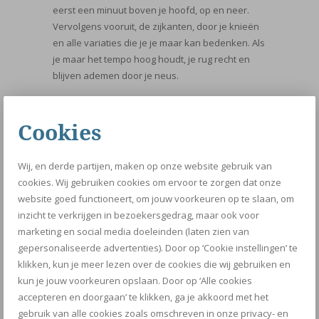
eerst een minuut boven je hoofd, op en neer.
Vervolgens vooruit, de zijkanten, door je knieën
en alle variaties die je je maar kan bedenken. Als
je maar het tempo hoog houdt, je rug recht en
blijven ademen door je neus.
3.
De juiste mentale houding:
Wat belangrijk is
om je te realiseren is dat je tijd maakt om dit even
Cookies
voor jezelf te doen. Een cadeautje voor jezelf.
Iedere dag lijkt vaak, maar doordat je maar 10
Wij, en derde partijen, maken op onze website gebruik van
minuten gebruikt is het zeer doeltreffend. Geen
cookies. Wij gebruiken cookies om ervoor te zorgen dat onze
winterdepressie maar wel iedere dag een
website goed functioneert, om jouw voorkeuren op te slaan, om
engergiek gevoel. Dus tip 3; zorg voor de juiste
inzicht te verkrijgen in bezoekersgedrag, maar ook voor
mentale houding en just do it.
marketing en social media doeleinden (laten zien van
4.
Houd van de trap:
Iedereen weet dat de trap
gepersonaliseerde advertenties). Door op ‘Cookie instellingen’ te
je beste vriend is. Neem altijd de trap, iedere dag
klikken, kun je meer lezen over de cookies die wij gebruiken en
en liefst zo vaak mogelijk. Wanneer je even 10
kun je jouw voorkeuren opslaan. Door op ‘Alle cookies
minuten wil trainen is de trap zeer doeltreffend.
accepteren en doorgaan’ te klikken, ga je akkoord met het
Of je hem nu vooruit, achteruit, of in kleine
gebruik van alle cookies zoals omschreven in onze privacy- en