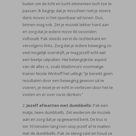
buiten om de licht en lucht elementen toch toe te
passen. Ik begrijp dat je misschien niet je stoere
dans moves in het openbaar wil tonen. Dus,
binnen mag ook. Zet je muziek lekker hard aan
en zorg dat je iedere move 60 seconden
volhoudt. Pak steeds eerst de rechterkant en
vervolgens links. Zorg dat je iedere beweging zo
veel mogelijk overdrijft, je mag jezelf echt wel
een beetje uitputten. Het belangrijkste aspect
van dit alles is, zoals Madonna’s voormalige
trainer Nicole Winhoff het uitlegt: “Je bereikt geen
resultaten door een beweging gewoon uit te
voeren, je moet je er echt in verliezen door het te
voelen en er over na te denken.”
2.
Jezelf afmatten met dumbbells:
Pak een
matje, twee dumbbells. Zet wederom de muziek
aan en zorg dat je opgewarmd bent. De truc is
om 10 minuten lang non-stop jezelf af te matten
met de dumbbells. Pak ze stevig vast en houd ze