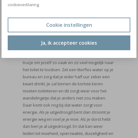
stapjes voor- en achteruit pakt, je beweegt
cookieverklaring.
maximaal. Steeds 60 seconden dezelfde
beweging en dan wisselen, van been of van
richting. Doe dit in ieder geval een paar keer per
Cookie instellingen
week. Gogogo!
5.
Doe de drinker:
Last but definitely not least.
Ja, ik accepteer cookies
En wellicht een goed bewaard geheim onder de
kenners. De drinker. Huh? De drinker is een
trucje om jezelf zo vaak en zo veel mogelijk naar
het toilet te loodsen. Zet een literfles water op je
bureau en zorg dat je ieder half uur zeker een
kwart drinkt. Je zal binnen de kortste keren
moeten toiletteren en dit zorgt weer voor het
wandelingetje dat je anders niet zou maken.
Daar komt ook nog bij dat water zorgt voor
energie. Als je uitgedroogd bent dan stroomt je
energie weg en voel je je moe. Als je dorst hebt
dan ben je al uitgedroogd. En dat kan weer
leiden tot moeheid, spierzwakte, duizeligheid en