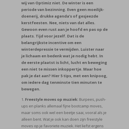
wij van Optimiz niet. De winter is een
periode van bezinning. Even geen moeilijk-
doenerij, drukke agenda’s of gesjeezde
kerstfeesten. Nee, niets van dat alles.
Gewoon even rust aan je hoofd en pas op de
plaats. Tijd voor jezelf. Dat is de
belangrijkste incentive om een
winterdepressie te vermijden. Luister naar
je lichaam en bedenk wat je nodig hebt. In
de eerste plaatst is licht, lucht en beweging
een niet te missen inkoppertje. Maar hoe
pak je dat aan? Hier 5 tips, met een knipoog,
om iedere dag tenminste tien minuten te
bewegen.
1.
Freestyle moves op muziek:
Burpees, push-
ups en planks allemaal fijne bootcamp moves,
maar soms ook wel een beetje saai, vooral als je
alleen bent. Wat je ook kan doen zijn freestyle
moves op je favoriete muziek. Het liefst ergens