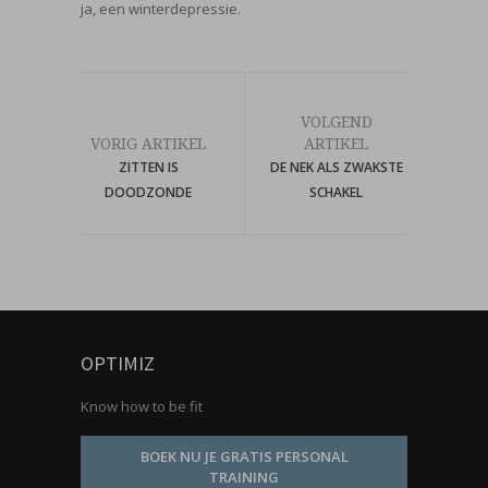
ja, een winterdepressie.
VOLGEND
VORIG ARTIKEL
ARTIKEL
ZITTEN IS
DE NEK ALS ZWAKSTE
DOODZONDE
SCHAKEL
OPTIMIZ
Know how to be fit
BOEK NU JE GRATIS PERSONAL
TRAINING