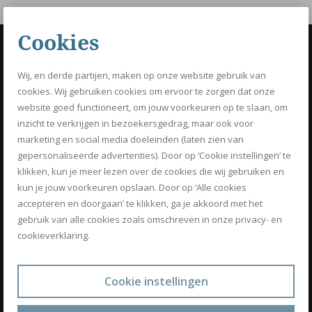
Cookies
OPTIMIZ
Wij, en derde partijen, maken op onze website gebruik van
Know how to be fit
cookies. Wij gebruiken cookies om ervoor te zorgen dat onze
website goed functioneert, om jouw voorkeuren op te slaan, om
BOEK NU JE GRATIS PERSONAL
inzicht te verkrijgen in bezoekersgedrag, maar ook voor
TRAINING
marketing en social media doeleinden (laten zien van
gepersonaliseerde advertenties). Door op ‘Cookie instellingen’ te
klikken, kun je meer lezen over de cookies die wij gebruiken en
SCHRIJF IN VOOR ONZE NIEUWSBRIEF
kun je jouw voorkeuren opslaan. Door op ‘Alle cookies
accepteren en doorgaan’ te klikken, ga je akkoord met het
gebruik van alle cookies zoals omschreven in onze privacy- en
DIENSTEN
cookieverklaring.
Personal training
Voedingsadvies
Cookie instellingen
Groepstraining