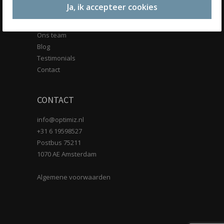
Ja, ik accepteer cookies
OVER ONS
Ons team
Blog
Testimonials
Contact
CONTACT
info@optimiz.nl
+31 6 19598527
Postbus 75211
1070 AE Amsterdam
Algemene voorwaarden