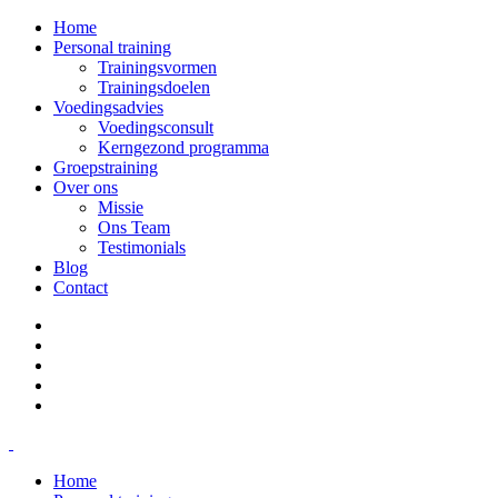
Home
Personal training
Trainingsvormen
Trainingsdoelen
Voedingsadvies
Voedingsconsult
Kerngezond programma
Groepstraining
Over ons
Missie
Ons Team
Testimonials
Blog
Contact
Home